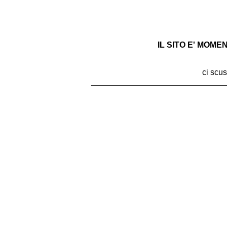
IL SITO E' MOM
ci scus
_____________________________